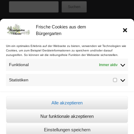
Suchen
Frische Cookies aus dem
Zuletzt veröffentlicht
Bürgergarten
Buschfunk-Rezensionen: Gartenkrimis von Maren Gießwald
Buschfunk-Rezensionen: Gartenkrimis von Martina Parker
Um ein optimales Erlebnis auf der Webseite zu bieten, verwenden wir Technologien wie
Cookies, um zum Beispiel Geräteinformationen zu speichern und/oder darauf
Buschfunk-Rezensionen: Schrebergartenkrimis von Mona Nikolay
zuzugreifen. So können wir die reibungsfreie Funktion der Webseite sicherstellen.
Buschfunk-Rezensionen: Kräuterkrimis von Martin Baumann
Funktional
Immer aktiv
Tschaabgsi-Körbchen
Statistiken
Statistik
Impressum & Kontakt
Datenschutz
Alle akzeptieren
Cookie-Richtlinie (EU)
Nur funktionale akzeptieren
© Bürgergarten Charlottenburg Nord 2026 -
Sämtliche Bilder auf dieser
Einstellungen speichern
Seite dürfen unter der Quellenangabe "© Bürgergarten Charno"