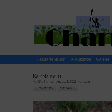
Zum
Inhalt
springen
Kiezgartenbuch
Krautzirkel
Galerie
KeinName 10
Veröffentlicht am
August 4, 2023
von
admin
← Vorheriges
Nächstes →