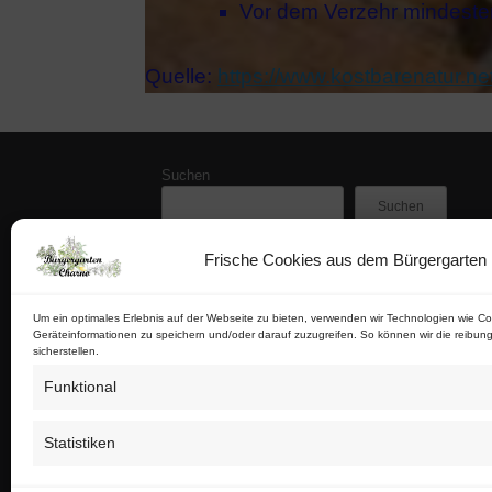
Vor dem Verzehr mindeste
Quelle:
https://www.kostbarenatur.n
Suchen
Suchen
Frische Cookies aus dem Bürgergarten
Zuletzt veröffentlicht
Buschfunk-Rezensionen: Gartenkrimis von Maren 
Buschfunk-Rezensionen: Gartenkrimis von Martina 
Um ein optimales Erlebnis auf der Webseite zu bieten, verwenden wir Technologien wie Co
Geräteinformationen zu speichern und/oder darauf zuzugreifen. So können wir die reibung
Buschfunk-Rezensionen: Schrebergartenkrimis von
sicherstellen.
Buschfunk-Rezensionen: Kräuterkrimis von Martin
Funktional
Tschaabgsi-Körbchen
Statistiken
Impressum & Kontakt
Datenschutz