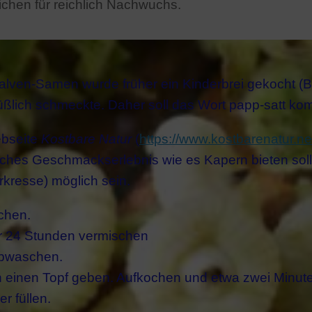
eichen für reichlich Nachwuchs.
lven-Samen wurde früher ein Kinderbrei gekocht (Ba
süßlich schmeckte. Daher soll das Wort papp-satt k
ebseite
Kostbare Natur
(
https://www.kostbarenatur.ne
ches Geschmackserlebnis wie es Kapern bieten soll 
kresse) möglich sein.
chen.
ür 24 Stunden vermischen
abwaschen.
 einen Topf geben. Aufkochen und etwa zwei Minute
r füllen.