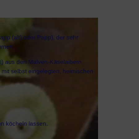
pp (alt) oder Papp), der sehr
ommen.
t
) aus den Malven-Käselaibern
mit selbst eingelegten, heimischen
n köcheln lassen.