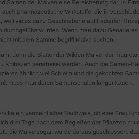
 und Samen der Malven eine Bereicherung dar. In Eint
en auch pharmazeutische Wirkstoffe, die in verschi
aft, weil vieles dazu Geschriebene auf tradierten R
ien durchgeführt wurden. Wenn man dazu Genaueres
icht mit dem Sammelbegriff Malve suchen.
sam, denn die Blätter der Wilden Malve, der mauret
zu Khibezeh verarbeitet werden. Auch die Samen-Kä
uzieren ähnlich viel Schleim und die gekochten Sam
 damit muss man deren Samenschalen länger kauen.
r Antike ein vermeintlicher Nachweis, ob eine Frau 
 sich drei Tage nach dem Begießen der Pflanzen mit 
e die Malve sogar, wurde daraus geschlossen, dass d