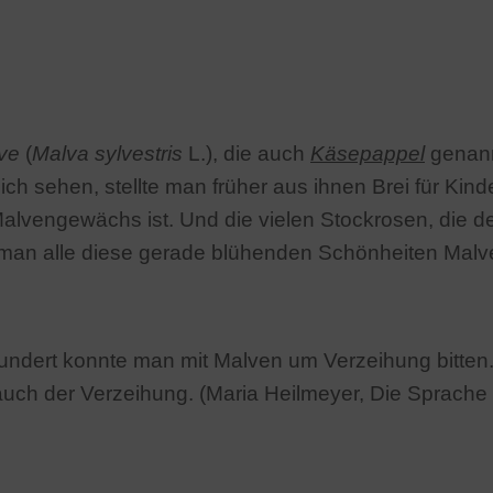
ve
(
Malva sylvestris
L.), die auch
Käsepappel
genannt
ch sehen, stellte man früher aus ihnen Brei für Kind
 Malvengewächs ist. Und die vielen Stockrosen, die d
an alle diese gerade blühenden Schönheiten Malv
ndert konnte man mit Malven um Verzeihung bitten.
auch der Verzeihung. (Maria Heilmeyer, Die Sprach