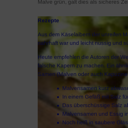
Malve grün, galt dies als sicheres Z
Rezepte
Aus dem Käselaibern der unreifen Ma
nahrhaft war und leicht nussig und 
Heute empfehlen die Autoren der W
falsche Kapern zu machen. Ein ähnli
Samen (Malven oder auch Kapuziner
Malvensamen kurz abwas
In einem Gefäß mit Salz f
Das überschüssige Salz 
Malvensamen und Essig in
Noch heiß in saubere Gläse