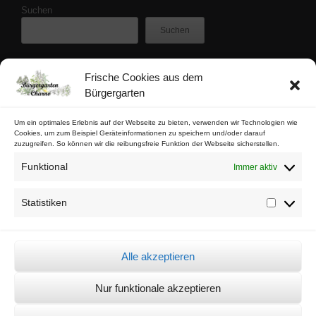
Suchen
Suchen
Frische Cookies aus dem
Zuletzt veröffentlicht
Bürgergarten
Buschfunk-Rezensionen: Gartenkrimis von Maren Gießwald
Buschfunk-Rezensionen: Gartenkrimis von Martina Parker
Um ein optimales Erlebnis auf der Webseite zu bieten, verwenden wir Technologien wie
Cookies, um zum Beispiel Geräteinformationen zu speichern und/oder darauf
Buschfunk-Rezensionen: Schrebergartenkrimis von Mona Nikolay
zuzugreifen. So können wir die reibungsfreie Funktion der Webseite sicherstellen.
Buschfunk-Rezensionen: Kräuterkrimis von Martin Baumann
Funktional
Immer aktiv
Tschaabgsi-Körbchen
Statistiken
Statistik
Impressum & Kontakt
Datenschutz
Alle akzeptieren
Cookie-Richtlinie (EU)
Nur funktionale akzeptieren
© Bürgergarten Charlottenburg Nord 2026 -
Sämtliche Bilder auf dieser