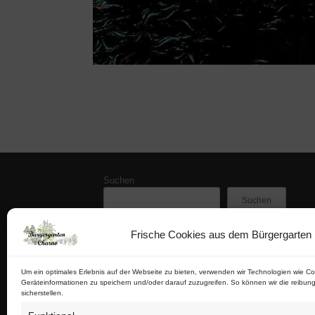
Suchen
Suchen
Frische Cookies aus dem Bürgergarten
Zuletzt veröffentlicht
Buschfunk-Rezensionen: Gartenkrimis von Maren 
Buschfunk-Rezensionen: Gartenkrimis von Martina 
Um ein optimales Erlebnis auf der Webseite zu bieten, verwenden wir Technologien wie Co
Geräteinformationen zu speichern und/oder darauf zuzugreifen. So können wir die reibung
Buschfunk-Rezensionen: Schrebergartenkrimis von
sicherstellen.
Buschfunk-Rezensionen: Kräuterkrimis von Martin