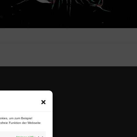
Gießwald
Parker
okies, um zum Beispiel
sfreie Funktion der Webseite
 Mona Nikolay
 Baumann