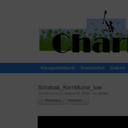
Zum
Inhalt
springen
Kiezgartenbuch
Krautzirkel
Galerie
Schabab_Kornblume_low
Veröffentlicht am
August 15, 2025
von
admin
← Vorheriges
Nächstes →