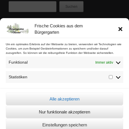
Suchen
Frische Cookies aus dem
Zuletzt veröffentlicht
Bürgergarten
Buschfunk-Rezensionen: Gartenkrimis von Maren Gießwald
Buschfunk-Rezensionen: Gartenkrimis von Martina Parker
Um ein optimales Erlebnis auf der Webseite zu bieten, verwenden wir Technologien wie
Cookies, um zum Beispiel Geräteinformationen zu speichern und/oder darauf
Buschfunk-Rezensionen: Schrebergartenkrimis von Mona Nikolay
zuzugreifen. So können wir die reibungsfreie Funktion der Webseite sicherstellen.
Buschfunk-Rezensionen: Kräuterkrimis von Martin Baumann
Funktional
Immer aktiv
Tschaabgsi-Körbchen
Statistiken
Statistik
Impressum & Kontakt
Datenschutz
Alle akzeptieren
Cookie-Richtlinie (EU)
Nur funktionale akzeptieren
© Bürgergarten Charlottenburg Nord 2026 -
Sämtliche Bilder auf dieser
Einstellungen speichern
Seite dürfen unter der Quellenangabe "© Bürgergarten Charno"