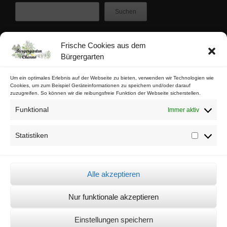
Suchen
Frische Cookies aus dem
Zuletzt veröffentlicht
Bürgergarten
Buschfunk-Rezensionen: Gartenkrimis von Maren Gießwald
Buschfunk-Rezensionen: Gartenkrimis von Martina Parker
Um ein optimales Erlebnis auf der Webseite zu bieten, verwenden wir Technologien wie
Cookies, um zum Beispiel Geräteinformationen zu speichern und/oder darauf
Buschfunk-Rezensionen: Schrebergartenkrimis von Mona Nikolay
zuzugreifen. So können wir die reibungsfreie Funktion der Webseite sicherstellen.
Buschfunk-Rezensionen: Kräuterkrimis von Martin Baumann
Funktional
Immer aktiv
Tschaabgsi-Körbchen
Statistiken
Statistik
Impressum & Kontakt
Datenschutz
Alle akzeptieren
Cookie-Richtlinie (EU)
Nur funktionale akzeptieren
© Bürgergarten Charlottenburg Nord 2026 -
Sämtliche Bilder auf dieser
Einstellungen speichern
Seite dürfen unter der Quellenangabe "© Bürgergarten Charno"