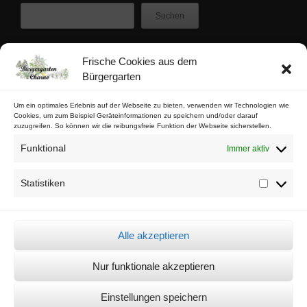
Suchen
Frische Cookies aus dem
Zuletzt veröffentlicht
Bürgergarten
Buschfunk-Rezensionen: Gartenkrimis von Maren Gießwald
Buschfunk-Rezensionen: Gartenkrimis von Martina Parker
Um ein optimales Erlebnis auf der Webseite zu bieten, verwenden wir Technologien wie
Cookies, um zum Beispiel Geräteinformationen zu speichern und/oder darauf
Buschfunk-Rezensionen: Schrebergartenkrimis von Mona Nikolay
zuzugreifen. So können wir die reibungsfreie Funktion der Webseite sicherstellen.
Buschfunk-Rezensionen: Kräuterkrimis von Martin Baumann
Funktional
Immer aktiv
Tschaabgsi-Körbchen
Statistiken
Statistik
Impressum & Kontakt
Datenschutz
Alle akzeptieren
Cookie-Richtlinie (EU)
Nur funktionale akzeptieren
© Bürgergarten Charlottenburg Nord 2026 -
Sämtliche Bilder auf dieser
Einstellungen speichern
Seite dürfen unter der Quellenangabe "© Bürgergarten Charno"