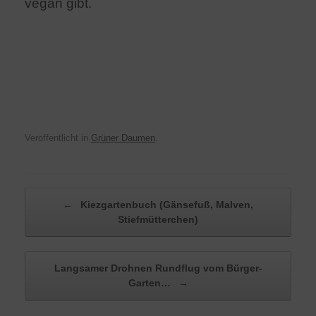
vegan gibt.
Veröffentlicht in
Grüner Daumen
.
Beitragsnavigation
←
Kiezgartenbuch (Gänsefuß, Malven,
Stiefmütterchen)
Langsamer Drohnen Rundflug vom Bürger-
Garten…
→