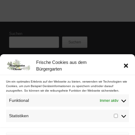
Suchen
Suchen
Frische Cookies aus dem
Zuletzt veröffentlicht
Bürgergarten
Buschfunk-Rezensionen: Gartenkrimis von Maren Gießwald
Buschfunk-Rezensionen: Gartenkrimis von Martina Parker
Um ein optimales Erlebnis auf der Webseite zu bieten, verwenden wir Technologien wie
Cookies, um zum Beispiel Geräteinformationen zu speichern und/oder darauf
Buschfunk-Rezensionen: Schrebergartenkrimis von Mona Nikolay
zuzugreifen. So können wir die reibungsfreie Funktion der Webseite sicherstellen.
Buschfunk-Rezensionen: Kräuterkrimis von Martin Baumann
Funktional
Immer aktiv
Tschaabgsi-Körbchen
Statistiken
Statistik
Impressum & Kontakt
Datenschutz