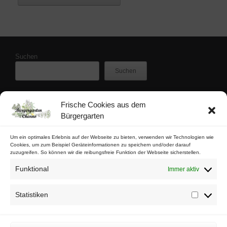
Suchen
Suchen
Frische Cookies aus dem
Zuletzt veröffentlicht
Bürgergarten
Buschfunk-Rezensionen: Gartenkrimis von Maren Gießwald
Buschfunk-Rezensionen: Gartenkrimis von Martina Parker
Um ein optimales Erlebnis auf der Webseite zu bieten, verwenden wir Technologien wie
Cookies, um zum Beispiel Geräteinformationen zu speichern und/oder darauf
Buschfunk-Rezensionen: Schrebergartenkrimis von Mona Nikolay
zuzugreifen. So können wir die reibungsfreie Funktion der Webseite sicherstellen.
Buschfunk-Rezensionen: Kräuterkrimis von Martin Baumann
Funktional
Immer aktiv
Tschaabgsi-Körbchen
Statistiken
Statistik
Impressum & Kontakt
Datenschutz