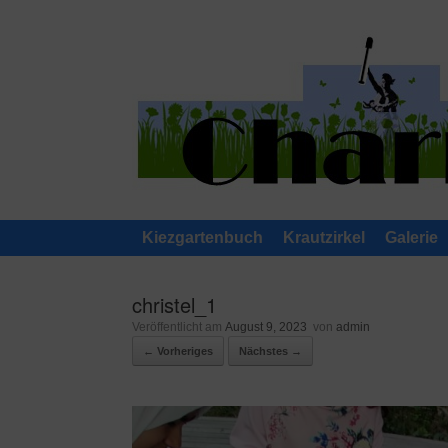
Zum
Inhalt
springen
Kiezgartenbuch
Krautzirkel
Galerie
christel_1
Veröffentlicht am
August 9, 2023
von
admin
← Vorheriges
Nächstes →