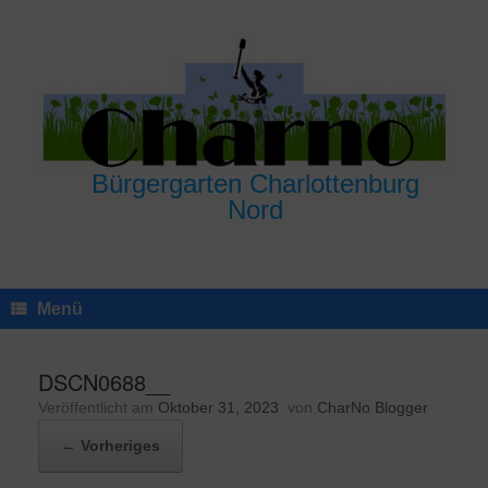
Zum
Inhalt
springen
Bürgergarten Charlottenburg
Nord
Menü
DSCN0688__
Veröffentlicht am
Oktober 31, 2023
von
CharNo Blogger
← Vorheriges