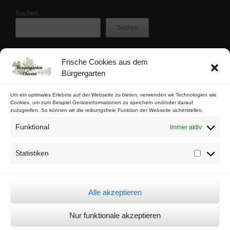
Suchen
Suchen
Frische Cookies aus dem
Zuletzt veröffentlicht
Bürgergarten
Buschfunk-Rezensionen: Gartenkrimis von Maren Gießwald
Buschfunk-Rezensionen: Gartenkrimis von Martina Parker
Um ein optimales Erlebnis auf der Webseite zu bieten, verwenden wir Technologien wie
Cookies, um zum Beispiel Geräteinformationen zu speichern und/oder darauf
Buschfunk-Rezensionen: Schrebergartenkrimis von Mona Nikolay
zuzugreifen. So können wir die reibungsfreie Funktion der Webseite sicherstellen.
Buschfunk-Rezensionen: Kräuterkrimis von Martin Baumann
Funktional
Immer aktiv
Tschaabgsi-Körbchen
Statistiken
Statistik
Impressum & Kontakt
Datenschutz
Alle akzeptieren
Cookie-Richtlinie (EU)
Nur funktionale akzeptieren