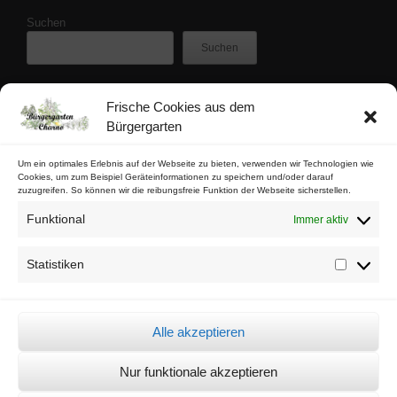
Suchen
Suchen
Frische Cookies aus dem
Zuletzt veröffentlicht
Bürgergarten
Buschfunk-Rezensionen: Gartenkrimis von Maren Gießwald
Buschfunk-Rezensionen: Gartenkrimis von Martina Parker
Um ein optimales Erlebnis auf der Webseite zu bieten, verwenden wir Technologien wie
Cookies, um zum Beispiel Geräteinformationen zu speichern und/oder darauf
Buschfunk-Rezensionen: Schrebergartenkrimis von Mona Nikolay
zuzugreifen. So können wir die reibungsfreie Funktion der Webseite sicherstellen.
Buschfunk-Rezensionen: Kräuterkrimis von Martin Baumann
Funktional
Immer aktiv
Tschaabgsi-Körbchen
Statistiken
Statistik
Impressum & Kontakt
Datenschutz
Alle akzeptieren
Cookie-Richtlinie (EU)
Nur funktionale akzeptieren