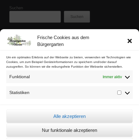
Suchen
Suchen
Frische Cookies aus dem
Zuletzt veröffentlicht
Bürgergarten
Buschfunk-Rezensionen: Gartenkrimis von Maren Gießwald
Buschfunk-Rezensionen: Gartenkrimis von Martina Parker
Um ein optimales Erlebnis auf der Webseite zu bieten, verwenden wir Technologien wie
Cookies, um zum Beispiel Geräteinformationen zu speichern und/oder darauf
Buschfunk-Rezensionen: Schrebergartenkrimis von Mona Nikolay
zuzugreifen. So können wir die reibungsfreie Funktion der Webseite sicherstellen.
Buschfunk-Rezensionen: Kräuterkrimis von Martin Baumann
Funktional
Immer aktiv
Tschaabgsi-Körbchen
Statistiken
Statistik
Impressum & Kontakt
Datenschutz
Alle akzeptieren
Cookie-Richtlinie (EU)
Nur funktionale akzeptieren