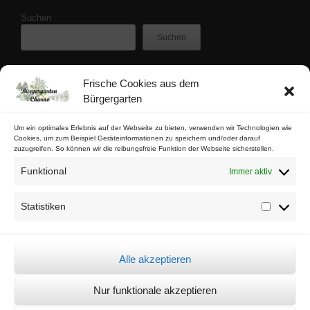
Suchen
Suchen
Frische Cookies aus dem
Zuletzt veröffentlicht
Bürgergarten
Buschfunk-Rezensionen: Gartenkrimis von Maren Gießwald
Buschfunk-Rezensionen: Gartenkrimis von Martina Parker
Um ein optimales Erlebnis auf der Webseite zu bieten, verwenden wir Technologien wie
Cookies, um zum Beispiel Geräteinformationen zu speichern und/oder darauf
Buschfunk-Rezensionen: Schrebergartenkrimis von Mona Nikolay
zuzugreifen. So können wir die reibungsfreie Funktion der Webseite sicherstellen.
Buschfunk-Rezensionen: Kräuterkrimis von Martin Baumann
Funktional
Immer aktiv
Tschaabgsi-Körbchen
Statistiken
Statistik
Impressum & Kontakt
Datenschutz
Alle akzeptieren
Cookie-Richtlinie (EU)
Nur funktionale akzeptieren