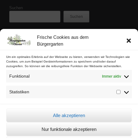
Suchen
Suchen
Frische Cookies aus dem
Zuletzt veröffentlicht
Bürgergarten
Buschfunk-Rezensionen: Gartenkrimis von Maren Gießwald
Buschfunk-Rezensionen: Gartenkrimis von Martina Parker
Um ein optimales Erlebnis auf der Webseite zu bieten, verwenden wir Technologien wie
Cookies, um zum Beispiel Geräteinformationen zu speichern und/oder darauf
Buschfunk-Rezensionen: Schrebergartenkrimis von Mona Nikolay
zuzugreifen. So können wir die reibungsfreie Funktion der Webseite sicherstellen.
Buschfunk-Rezensionen: Kräuterkrimis von Martin Baumann
Funktional
Immer aktiv
Tschaabgsi-Körbchen
Statistiken
Statistik
Impressum & Kontakt
Datenschutz
Alle akzeptieren
Cookie-Richtlinie (EU)
Nur funktionale akzeptieren