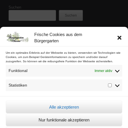
Suchen
Suchen
Frische Cookies aus dem
Zuletzt veröffentlicht
Bürgergarten
Buschfunk-Rezensionen: Gartenkrimis von Maren Gießwald
Buschfunk-Rezensionen: Gartenkrimis von Martina Parker
Um ein optimales Erlebnis auf der Webseite zu bieten, verwenden wir Technologien wie
Cookies, um zum Beispiel Geräteinformationen zu speichern und/oder darauf
Buschfunk-Rezensionen: Schrebergartenkrimis von Mona Nikolay
zuzugreifen. So können wir die reibungsfreie Funktion der Webseite sicherstellen.
Buschfunk-Rezensionen: Kräuterkrimis von Martin Baumann
Funktional
Immer aktiv
Tschaabgsi-Körbchen
Statistiken
Statistik
Impressum & Kontakt
Datenschutz
Alle akzeptieren
Cookie-Richtlinie (EU)
Nur funktionale akzeptieren