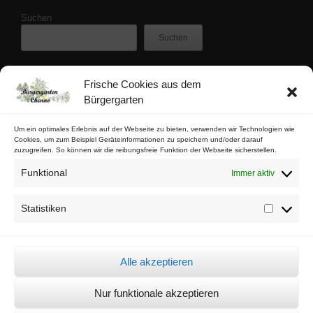
Suchen
Suchen
Frische Cookies aus dem
Zuletzt veröffentlicht
Bürgergarten
Buschfunk-Rezensionen: Gartenkrimis von Maren Gießwald
Buschfunk-Rezensionen: Gartenkrimis von Martina Parker
Um ein optimales Erlebnis auf der Webseite zu bieten, verwenden wir Technologien wie
Cookies, um zum Beispiel Geräteinformationen zu speichern und/oder darauf
Buschfunk-Rezensionen: Schrebergartenkrimis von Mona Nikolay
zuzugreifen. So können wir die reibungsfreie Funktion der Webseite sicherstellen.
Buschfunk-Rezensionen: Kräuterkrimis von Martin Baumann
Funktional
Immer aktiv
Tschaabgsi-Körbchen
Statistiken
Statistik
Impressum & Kontakt
Datenschutz
Alle akzeptieren
Cookie-Richtlinie (EU)
Nur funktionale akzeptieren