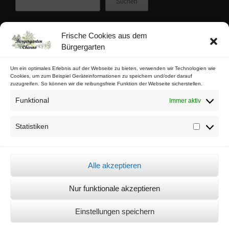
Suchen
Frische Cookies aus dem
Zuletzt veröffentlicht
Bürgergarten
Buschfunk-Rezensionen: Gartenkrimis von Maren Gießwald
Buschfunk-Rezensionen: Gartenkrimis von Martina Parker
Um ein optimales Erlebnis auf der Webseite zu bieten, verwenden wir Technologien wie
Cookies, um zum Beispiel Geräteinformationen zu speichern und/oder darauf
Buschfunk-Rezensionen: Schrebergartenkrimis von Mona Nikolay
zuzugreifen. So können wir die reibungsfreie Funktion der Webseite sicherstellen.
Buschfunk-Rezensionen: Kräuterkrimis von Martin Baumann
Funktional
Immer aktiv
Tschaabgsi-Körbchen
Statistiken
Statistik
Impressum & Kontakt
Datenschutz
Alle akzeptieren
Cookie-Richtlinie (EU)
Nur funktionale akzeptieren
© Bürgergarten Charlottenburg Nord 2026 -
Sämtliche Bilder auf dieser
Einstellungen speichern
Seite dürfen unter der Quellenangabe "© Bürgergarten Charno"
weiterverwendet werden
Theme by
SiteOrigin